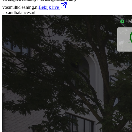
vosmulticleaning.nl
Bekijk live
taxandbalances.nl