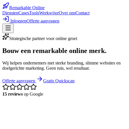
Remarkable
Online
Diensten
Cases
Tools
Werkwijze
Over ons
Contact
Inloggen
Offerte aanvragen
Strategische partner voor online groei
Bouw een
remarkable
online merk.
Wij helpen ondernemers met sterke branding, slimme websites en
doelgerichte marketing. Geen ruis, wel resultaat.
Offerte aanvragen
Gratis Quickscan
15 reviews
op Google